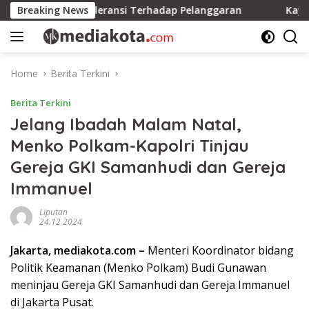
Skip
idak Ada Toleransi Terhadap Pelanggaran
Breaking News
Kayong Utara
to
content
Home
Berita Terkini
Berita Terkini
Jelang Ibadah Malam Natal,
Menko Polkam-Kapolri Tinjau
Gereja GKI Samanhudi dan Gereja
Immanuel
Liputan
24.12.2024
Jakarta, mediakota.com –
Menteri Koordinator bidang
Politik Keamanan (Menko Polkam) Budi Gunawan
meninjau Gereja GKI Samanhudi dan Gereja Immanuel
di Jakarta Pusat.