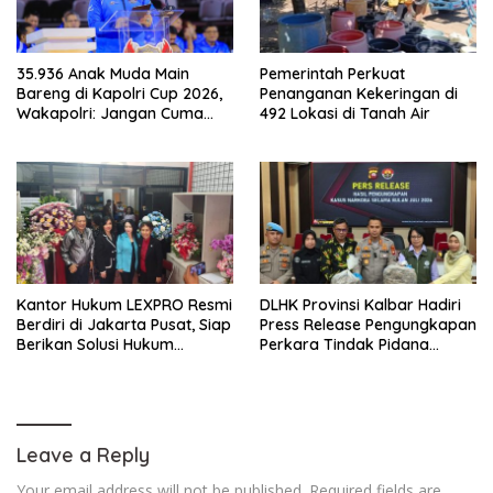
35.936 Anak Muda Main
Pemerintah Perkuat
Bareng di Kapolri Cup 2026,
Penanganan Kekeringan di
Wakapolri: Jangan Cuma
492 Lokasi di Tanah Air
Jadi Penonton, Jadilah
Talenta Digital
Kantor Hukum LEXPRO Resmi
DLHK Provinsi Kalbar Hadiri
Berdiri di Jakarta Pusat, Siap
Press Release Pengungkapan
Berikan Solusi Hukum
Perkara Tindak Pidana
Profesional
Kejahatan Satwa Liar di
Polresta Pontianak
Leave a Reply
Your email address will not be published.
Required fields are