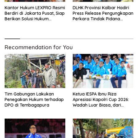
Kantor Hukum LEXPRO Resmi
DLHK Provinsi Kalbar Hadiri
Berdiri di Jakarta Pusat, Siap
Press Release Pengungkapan
Berikan Solusi Hukum
Perkara Tindak Pidana
Profesional
Kejahatan Satwa Liar di
Polresta Pontianak
Recommendation for You
Tim Gabungan Lakukan
Ketua IESPA Ibnu Riza
Penegakan Hukum terhadap
Apresiasi Kapolri Cup 2026:
DPO di Tembagapura
Wadah Luar Biasa, dari
Polres hingga Panggung
Nasional