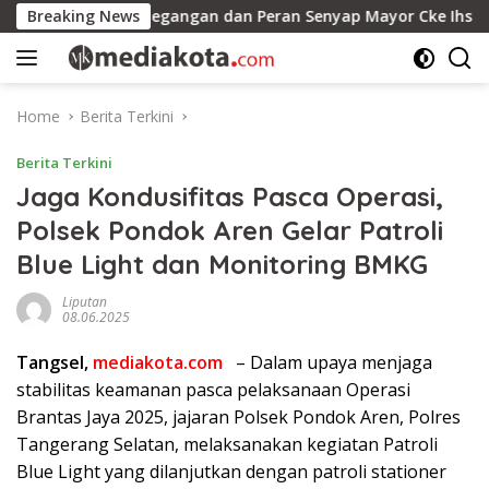
Skip
agmen Ketegangan dan Peran Senyap Mayor Cke Ihsan Redam Ko
Breaking News
to
content
Home
Berita Terkini
Berita Terkini
Jaga Kondusifitas Pasca Operasi,
Polsek Pondok Aren Gelar Patroli
Blue Light dan Monitoring BMKG
Liputan
08.06.2025
Tangsel,
mediakota.com
– Dalam upaya menjaga
stabilitas keamanan pasca pelaksanaan Operasi
Brantas Jaya 2025, jajaran Polsek Pondok Aren, Polres
Tangerang Selatan, melaksanakan kegiatan Patroli
Blue Light yang dilanjutkan dengan patroli stationer