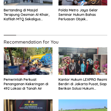
Bertanding di Masjid
Polda Metro Jaya Gelar
Terapung Oesman Al-Khair,
Seminar Hukum Bahas
Kafilah MTQ Sekaligus
Perluasan Objek
Nikmati Ikon Wisata Religi
Praperadilan dalam KUHAP
Kayong Utara
Baru
Recommendation for You
Pemerintah Perkuat
Kantor Hukum LEXPRO Resmi
Penanganan Kekeringan di
Berdiri di Jakarta Pusat, Siap
492 Lokasi di Tanah Air
Berikan Solusi Hukum
Profesional