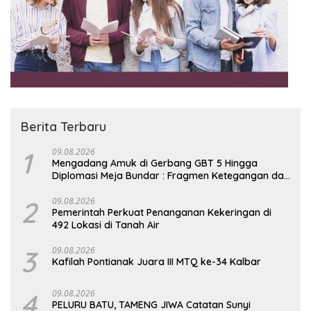
Berita Terbaru
1
09.08.2026
Mengadang Amuk di Gerbang GBT 5 Hingga
Diplomasi Meja Bundar : Fragmen Ketegangan dan
Peran Senyap Mayor Cke Ihsan Redam Konflik
Timah Belitung
2
09.08.2026
Pemerintah Perkuat Penanganan Kekeringan di
492 Lokasi di Tanah Air
3
09.08.2026
Kafilah Pontianak Juara III MTQ ke-34 Kalbar
4
09.08.2026
PELURU BATU, TAMENG JIWA Catatan Sunyi