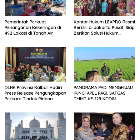
Pemerintah Perkuat
Kantor Hukum LEXPRO Resmi
Penanganan Kekeringan di
Berdiri di Jakarta Pusat, Siap
492 Lokasi di Tanah Air
Berikan Solusi Hukum
Profesional
DLHK Provinsi Kalbar Hadiri
PANORAMA PADI MENGHIJAU
Press Release Pengungkapan
IRINGI APEL PAGI, SATGAS
Perkara Tindak Pidana
TMMD KE-129 KODIM
Kejahatan Satwa Liar di
1404/PINRANG MAKIN
Polresta Pontianak
BERSEMANGAT