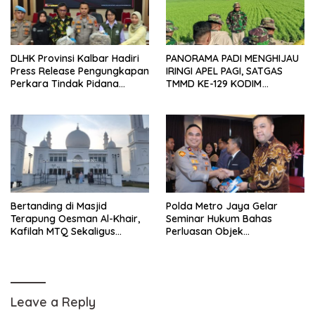
DLHK Provinsi Kalbar Hadiri
PANORAMA PADI MENGHIJAU
Press Release Pengungkapan
IRINGI APEL PAGI, SATGAS
Perkara Tindak Pidana
TMMD KE-129 KODIM
Kejahatan Satwa Liar di
1404/PINRANG MAKIN
Polresta Pontianak
BERSEMANGAT
Bertanding di Masjid
Polda Metro Jaya Gelar
Terapung Oesman Al-Khair,
Seminar Hukum Bahas
Kafilah MTQ Sekaligus
Perluasan Objek
Nikmati Ikon Wisata Religi
Praperadilan dalam KUHAP
Kayong Utara
Baru
Leave a Reply