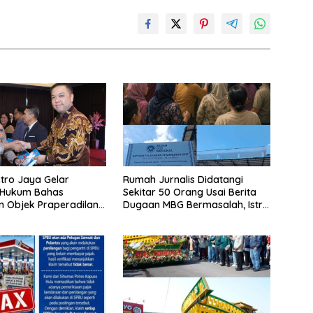
tro Jaya Gelar
Rumah Jurnalis Didatangi
 Hukum Bahas
Sekitar 50 Orang Usai Berita
n Objek Praperadilan
Dugaan MBG Bermasalah, Istri
UHAP Baru
Mengaku Diintimidasi, Anak-
anak Trauma