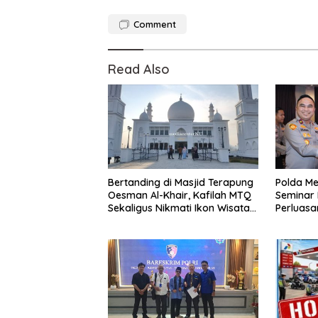
Comment
Read Also
Bertanding di Masjid Terapung
Polda Me
Oesman Al-Khair, Kafilah MTQ
Seminar
Sekaligus Nikmati Ikon Wisata
Perluasa
Religi Kayong Utara
dalam K