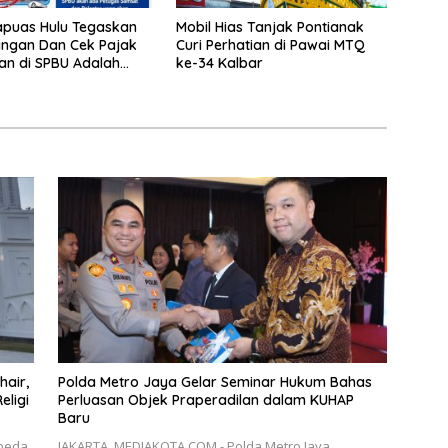
apuas Hulu Tegaskan
Mobil Hias Tanjak Pontianak
langan Dan Cek Pajak
Curi Perhatian di Pawai MTQ
n di SPBU Adalah
ke-34 Kalbar
hair,
Polda Metro Jaya Gelar Seminar Hukum Bahas
eligi
Perluasan Objek Praperadilan dalam KUHAP
Baru
beda
JAKARTA, MEDIAKOTA.COM,- Polda Metro Jaya