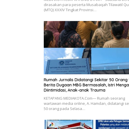
dirasakan para peserta Musabaqah Tilawatil Q
(MTQ) XXXIV Tingkat Provinsi…
Rumah Jurnalis Didatangi Sekitar 50 Orang 
Berita Dugaan MBG Bermasalah, Istri Meng
Diintimidasi, Anak-anak Trauma
KETAPANG MEDIAKOTA.Com— Rumah seorang
wartawan media online, A. Hamdan, didatangi se
50 orang pada Selasa…