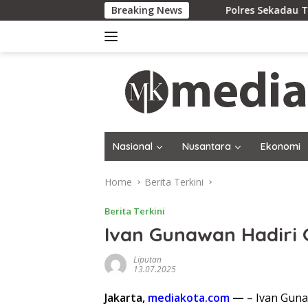
Skip
Breaking News
Polres Sekadau Tingkatkan Kasus 
to
content
Nasional
Nusantara
Ekonomi
Home
Berita Terkini
Berita Terkini
Ivan Gunawan Hadiri 
Liputan
13.07.2025
Jakarta,
mediakota.com
—
– Ivan Guna