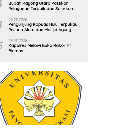
3
Bupati Kayong Utara Pastikan
Pelayanan Terbaik dan Salurkan
Uang Saku untuk Kafilah MTQ XXXIV
Kalbar
4
06.08.2026
Pengunjung Kapuas Hulu Terpukau
Pesona Alam dan Masjid Agung
Oesman Al-Khair
5
06.08.2026
Kapolres Melawi Buka Rakor FT
Binmas