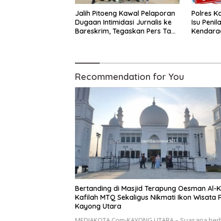
Jalih Pitoeng Kawal Pelaporan
Polres K
Dugaan Intimidasi Jurnalis ke
Isu Peni
Bareskrim, Tegaskan Pers Tak
Kendaraa
Boleh Dibungkam
Hoax
Recommendation for You
Bertanding di Masjid Terapung Oesman Al-K
Kafilah MTQ Sekaligus Nikmati Ikon Wisata R
Kayong Utara
MEDIAKOTA.Com-KAYONG UTARA – Suasana ber