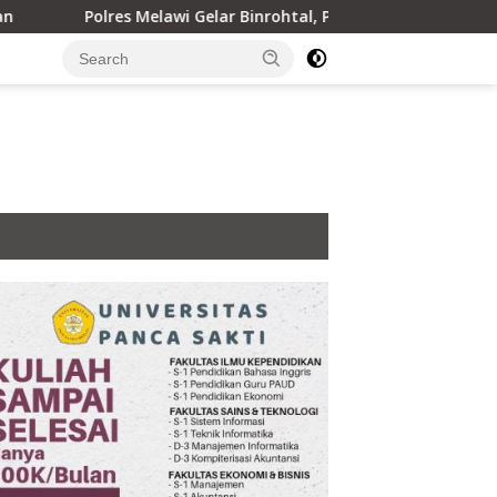
elawi Gelar Binrohtal, Perkuat Keimanan Personel dan Berbagi