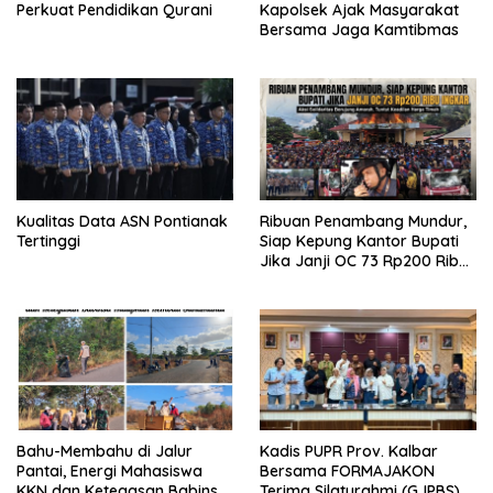
Perkuat Pendidikan Qurani
Kapolsek Ajak Masyarakat
Bersama Jaga Kamtibmas
Kualitas Data ASN Pontianak
Ribuan Penambang Mundur,
Tertinggi
Siap Kepung Kantor Bupati
Jika Janji OC 73 Rp200 Ribu
Ingkar
Bahu-Membahu di Jalur
Kadis PUPR Prov. Kalbar
Pantai, Energi Mahasiswa
Bersama FORMAJAKON
KKN dan Ketegasan Babinsa
Terima Silaturahmi (GJPBS)