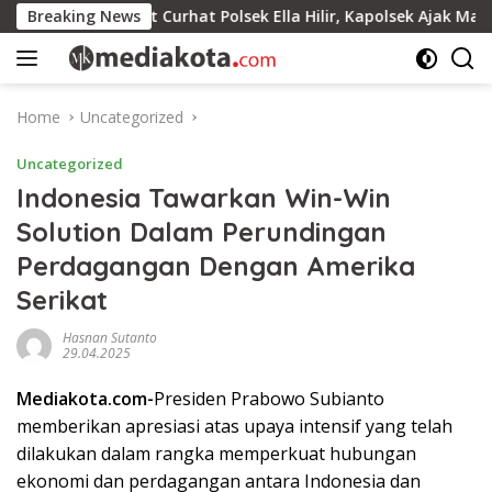
Skip
Breaking News
Jumat Curhat Polsek Ella Hilir, Kapolsek Ajak Masyarak
to
content
Home
Uncategorized
Uncategorized
Indonesia Tawarkan Win-Win
Solution Dalam Perundingan
Perdagangan Dengan Amerika
Serikat
Hasnan Sutanto
29.04.2025
Mediakota.com-
Presiden Prabowo Subianto
memberikan apresiasi atas upaya intensif yang telah
dilakukan dalam rangka memperkuat hubungan
ekonomi dan perdagangan antara Indonesia dan