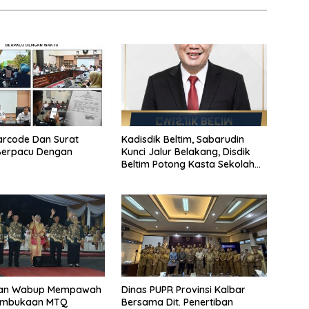
arcode Dan Surat
Kadisdik Beltim, Sabarudin
Berpacu Dengan
Kunci Jalur Belakang, Disdik
Beltim Potong Kasta Sekolah
Demi Wajib Belajar 9 Tahun
dan Wabup Mempawah
Dinas PUPR Provinsi Kalbar
Pembukaan MTQ
Bersama Dit. Penertiban