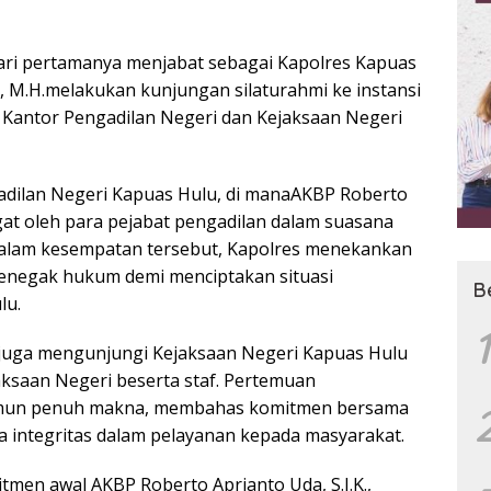
ari pertamanya menjabat sebagai Kapolres Kapuas
., M.H.melakukan kunjungan silaturahmi ke instansi
 Kantor Pengadilan Negeri dan Kejaksaan Negeri
adilan Negeri Kapuas Hulu, di manaAKBP Roberto
ngat oleh para pejabat pengadilan dalam suasana
alam kesempatan tersebut, Kapolres menekankan
penegak hukum demi menciptakan situasi
B
lu.
1
n juga mengunjungi Kejaksaan Negeri Kapuas Hulu
aksaan Negeri beserta staf. Pertemuan
amun penuh makna, membahas komitmen bersama
integritas dalam pelayanan kepada masyarakat.
tmen awal AKBP Roberto Aprianto Uda, S.I.K.,