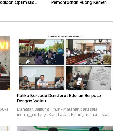
Kalbar, Optimistis
Pemanfaatan Ruang Kemen.
kan Gelar Juara
ATR Gelar Bimtek Bidang
Penertiban Pemanfaatan
Ruang
Ketika Barcode Dan Surat Edaran Berpacu
Dengan Waktu
mbuka
Manggar, Belitung Timur – Matahari baru saja
meninggi di langit Bumi Laskar Pelangi, namun aspal…