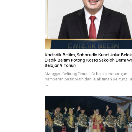
Kadisdik Beltim, Sabarudin Kunci Jalur Bela
Disdik Beltim Potong Kasta Sekolah Demi Wa
Belajar 9 Tahun
Manggar, Belitung Timur – Di balik ketenangan
hamparan pasir putih dan jejak timah Belitung Ti
…