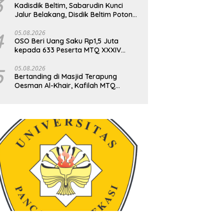
3
Kadisdik Beltim, Sabarudin Kunci
Jalur Belakang, Disdik Beltim Potong
Kasta Sekolah Demi Wajib Belajar 9
Tahun
4
05.08.2026
OSO Beri Uang Saku Rp1,5 Juta
kepada 633 Peserta MTQ XXXIV
Kalbar di Kayong Utara
5
05.08.2026
Bertanding di Masjid Terapung
Oesman Al-Khair, Kafilah MTQ
Sekaligus Nikmati Ikon Wisata Religi
Kayong Utara