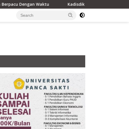
n Waktu
Kadisdik Beltim, Sabarudin Kunci Jalur Belakan