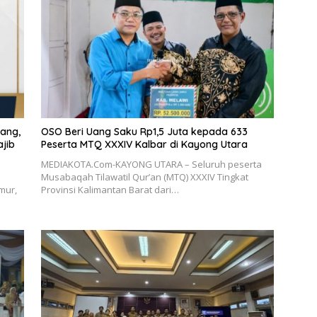
kang,
OSO Beri Uang Saku Rp1,5 Juta kepada 633
jib
Peserta MTQ XXXIV Kalbar di Kayong Utara
MEDIAKOTA.Com-KAYONG UTARA – Seluruh peserta
Musabaqah Tilawatil Qur’an (MTQ) XXXIV Tingkat
mur,
Provinsi Kalimantan Barat dari…