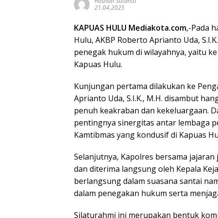
Hasnan Sutanto
21.04.2025
KAPUAS HULU Mediakota.com
,-Pada h
Hulu, AKBP Roberto Aprianto Uda, S.I.K
penegak hukum di wilayahnya, yaitu ke
Kapuas Hulu.
Kunjungan pertama dilakukan ke Peng
Aprianto Uda, S.I.K., M.H. disambut ha
penuh keakraban dan kekeluargaan. D
pentingnya sinergitas antar lembaga 
Kamtibmas yang kondusif di Kapuas Hu
Selanjutnya, Kapolres bersama jajara
dan diterima langsung oleh Kepala Kej
berlangsung dalam suasana santai n
dalam penegakan hukum serta menjaga 
Silaturahmi ini merupakan bentuk komi