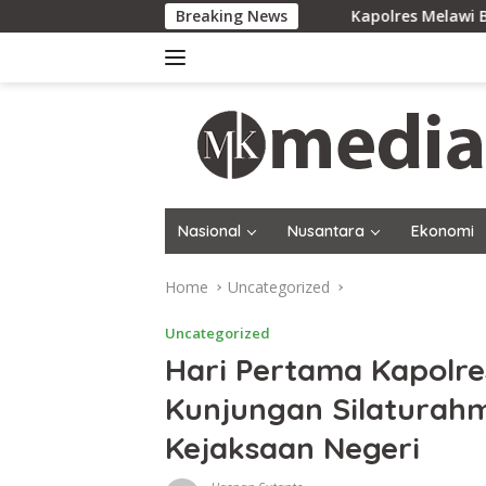
Skip
Breaking News
Kapolres Melawi Buka Rakor FT B
to
content
Nasional
Nusantara
Ekonomi
Home
Uncategorized
Uncategorized
Hari Pertama Kapolre
Kunjungan Silaturahm
Kejaksaan Negeri