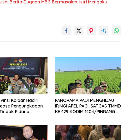
 Usai Berita Dugaan MBG Bermasalah, Istri Mengaku
vinsi Kalbar Hadiri
PANORAMA PADI MENGHIJAU
elease Pengungkapan
IRINGI APEL PAGI, SATGAS TMMD
Tindak Pidana
KE-129 KODIM 1404/PINRANG
n Satwa Liar di
MAKIN BERSEMANGAT
 Pontianak