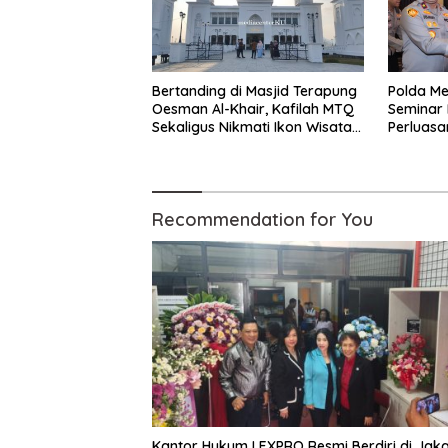
Bertanding di Masjid Terapung
Polda Me
Oesman Al-Khair, Kafilah MTQ
Seminar
Sekaligus Nikmati Ikon Wisata
Perluasa
Religi Kayong Utara
dalam K
Recommendation for You
Kantor Hukum LEXPRO Resmi Berdiri di Jak