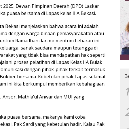
t 2025. Dewan Pimpinan Daerah (DPD) Laskar
a puasa bersama di Lapas kelas II A Bekasi.
ta Bekasi menjelaskan bahwa acara ini adalah
ama dengan warga binaan pemasyarakatan atau
omentum Ramadhan dan momentum Lebaran ini
eluarga, sanak saudara maupun tetangga di
rakat yang tidak bisa mendapatkan hak seperti
lani proses pelatihan di Lapas Kelas IIA Bulak
 komunikasi dengan pihak-pihak terkait termasuk
B
Bukber bersama. Kebetulan pihak Lapas selamat
lam ini kita berkumpul memberikan kebahagiaan.
1
II, Ansor, Mathla’ul Anwar dan MUI yang
buka puasa bersama, makanya kami coba
asi, Pak Sardi yang kebetulan hadir. Kalau Pak