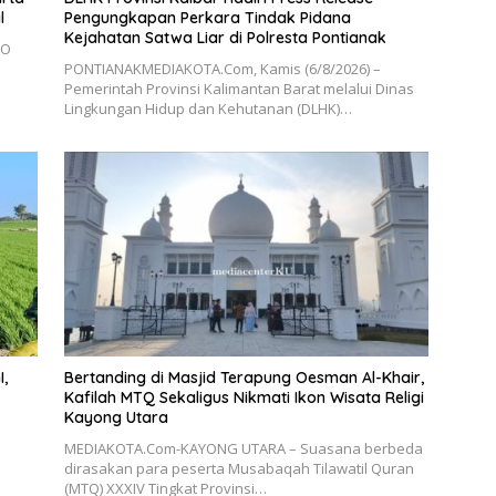
l
Pengungkapan Perkara Tindak Pidana
Kejahatan Satwa Liar di Polresta Pontianak
RO
PONTIANAKMEDIAKOTA.Com, Kamis (6/8/2026) –
Pemerintah Provinsi Kalimantan Barat melalui Dinas
Lingkungan Hidup dan Kehutanan (DLHK)…
,
Bertanding di Masjid Terapung Oesman Al-Khair,
Kafilah MTQ Sekaligus Nikmati Ikon Wisata Religi
Kayong Utara
MEDIAKOTA.Com-KAYONG UTARA – Suasana berbeda
dirasakan para peserta Musabaqah Tilawatil Quran
(MTQ) XXXIV Tingkat Provinsi…