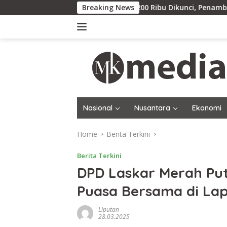
Skip
Harga Baru Rp200 Ribu Dikunci, Penambang Belitung Ti
Breaking News
to
content
Nasional
Nusantara
Ekonomi
Home
Berita Terkini
Berita Terkini
DPD Laskar Merah Put
Puasa Bersama di Lapa
Liputan
28.03.2025