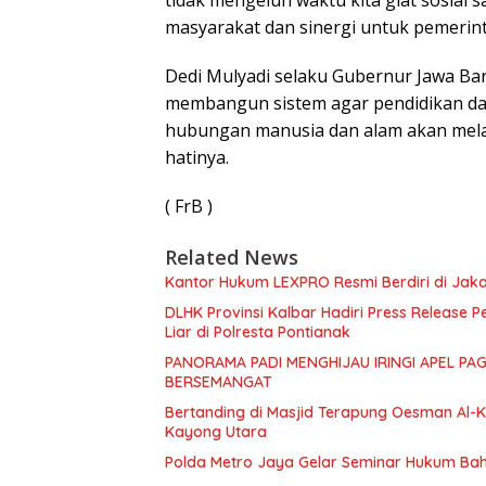
tidak mengeluh waktu kita giat sosial s
masyarakat dan sinergi untuk pemerint
Dedi Mulyadi selaku Gubernur Jawa Bar
membangun sistem agar pendidikan da
hubungan manusia dan alam akan mela
hatinya.
( FrB )
Related News
Kantor Hukum LEXPRO Resmi Berdiri di Jakar
DLHK Provinsi Kalbar Hadiri Press Release
Liar di Polresta Pontianak
PANORAMA PADI MENGHIJAU IRINGI APEL PA
BERSEMANGAT
Bertanding di Masjid Terapung Oesman Al-Kh
Kayong Utara
Polda Metro Jaya Gelar Seminar Hukum Bah