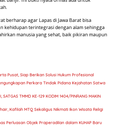
aat banjir. Ini bukti nyata ormas ada untuk
ah.
at berharap agar Lapas di Jawa Barat bisa
n kehidupan terintegrasi dengan alam sehingga
hirkan manusia yang sehat, baik pikiran maupun
ta Pusat, Siap Berikan Solusi Hukum Profesional
 Pengungkapan Perkara Tindak Pidana Kejahatan Satwa
GI, SATGAS TMMD KE-129 KODIM 1404/PINRANG MAKIN
air, Kafilah MTQ Sekaligus Nikmati Ikon Wisata Religi
as Perluasan Objek Praperadilan dalam KUHAP Baru