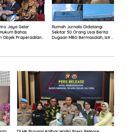
tro Jaya Gelar
Rumah Jurnalis Didatangi
 Hukum Bahas
Sekitar 50 Orang Usai Berita
n Objek Praperadilan
Dugaan MBG Bermasalah, Istri
UHAP Baru
Mengaku Diintimidasi, Anak-
anak Trauma
arta
DLHK Provinsi Kalbar Hadiri Press Release