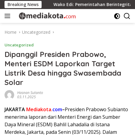
Skip
ersatuan
Breaking News
Wako Edi: Pemerintahan Berintegritas Berda
to
content
Home
Uncategorized
Uncategorized
Dipanggil Presiden Prabowo,
Menteri ESDM Laporkan Target
Listrik Desa hingga Swasembada
Solar
Hasnan Sutanto
03.11.2025
JAKARTA
Mediakota.
com
–
Presiden Prabowo Subianto
menerima laporan dari Menteri Energi dan Sumber
Daya Mineral (ESDM) Bahlil Lahadalia di Istana
Merdeka, Jakarta, pada Senin (03/11/2025). Dalam