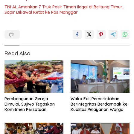
TNI AL Amankan 7 Truk Pasir Timah Ilegal di Belitung Timur,
Sopir Dikawal Ketat ke Pos Manggar
Read Also
Pembangunan Gereja
Wako Edi: Pemerintahan
Dimulai, Sujiwo Tegaskan
Berintegritas Berdampak ke
Komitmen Persatuan
Kualitas Pelayanan Warga