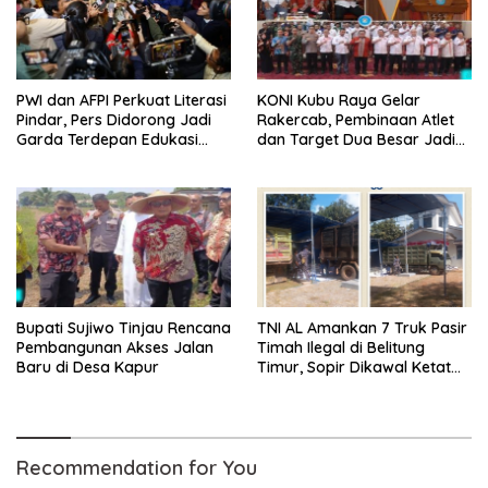
PWI dan AFPI Perkuat Literasi
KONI Kubu Raya Gelar
Pindar, Pers Didorong Jadi
Rakercab, Pembinaan Atlet
Garda Terdepan Edukasi
dan Target Dua Besar Jadi
Publik Lawan Pinjol Ilegal
Fokus
Bupati Sujiwo Tinjau Rencana
TNI AL Amankan 7 Truk Pasir
Pembangunan Akses Jalan
Timah Ilegal di Belitung
Baru di Desa Kapur
Timur, Sopir Dikawal Ketat
ke Pos Manggar
Recommendation for You