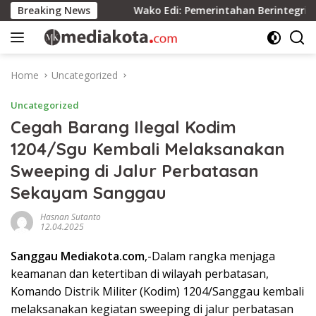
Skip
ersatuan
Breaking News
Wako Edi: Pemerintahan Berintegritas Berda
to
content
Home
Uncategorized
Uncategorized
Cegah Barang Ilegal Kodim
1204/Sgu Kembali Melaksanakan
Sweeping di Jalur Perbatasan
Sekayam Sanggau
Hasnan Sutanto
12.04.2025
Sanggau Mediakota.com
,-Dalam rangka menjaga
keamanan dan ketertiban di wilayah perbatasan,
Komando Distrik Militer (Kodim) 1204/Sanggau kembali
melaksanakan kegiatan sweeping di jalur perbatasan