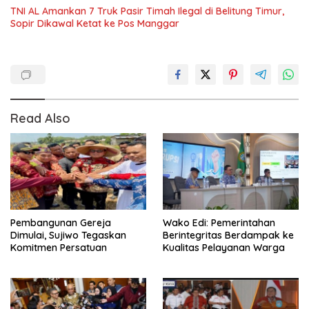
TNI AL Amankan 7 Truk Pasir Timah Ilegal di Belitung Timur,
Sopir Dikawal Ketat ke Pos Manggar
Read Also
Pembangunan Gereja
Wako Edi: Pemerintahan
Dimulai, Sujiwo Tegaskan
Berintegritas Berdampak ke
Komitmen Persatuan
Kualitas Pelayanan Warga