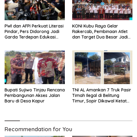
PWI dan AFPI Perkuat Literasi
KONI Kubu Raya Gelar
Pindar, Pers Didorong Jadi
Rakercab, Pembinaan Atlet
Garda Terdepan Edukasi
dan Target Dua Besar Jadi
Publik Lawan Pinjol Ilegal
Fokus
Bupati Sujiwo Tinjau Rencana
TNI AL Amankan 7 Truk Pasir
Pembangunan Akses Jalan
Timah Ilegal di Belitung
Baru di Desa Kapur
Timur, Sopir Dikawal Ketat
ke Pos Manggar
Recommendation for You