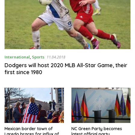
International
,
Sports
11.04.2018
Dodgers will host 2020 MLB All-Star Game, their
first since 1980
Mexican border town of
NC Green Party becomes
Laredo braces for influx of
latest official party