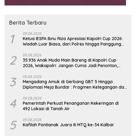
Berita Terbaru
1
09.08.2026
Ketua IESPA Ibnu Riza Apresiasi Kapolri Cup 2026:
Wadah Luar Biasa, dari Polres hingga Panggung
Nasional
2
09.08.2026
35.936 Anak Muda Main Bareng di Kapolri Cup
2026, Wakapolri: Jangan Cuma Jadi Penonton,
Jadilah Talenta Digital
3
09.08.2026
Mengadang Amuk di Gerbang GBT 5 Hingga
Diplomasi Meja Bundar : Fragmen Ketegangan dan
Peran Senyap Mayor Cke Ihsan Redam Konflik
Timah Belitung
4
09.08.2026
Pemerintah Perkuat Penanganan Kekeringan di
492 Lokasi di Tanah Air
5
09.08.2026
Kafilah Pontianak Juara III MTQ ke-34 Kalbar