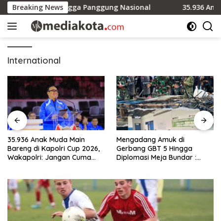
Skip
dari Polres hingga Panggung Nasional
Breaking News
35.936 Anak Muda 
to
content
International
35.936 Anak Muda Main
Mengadang Amuk di
Bareng di Kapolri Cup 2026,
Gerbang GBT 5 Hingga
Wakapolri: Jangan Cuma
Diplomasi Meja Bundar :
Jadi Penonton, Jadilah
Fragmen Ketegangan dan
Talenta Digital
Peran Senyap Mayor Cke
Ihsan Redam Konflik Timah
Belitung