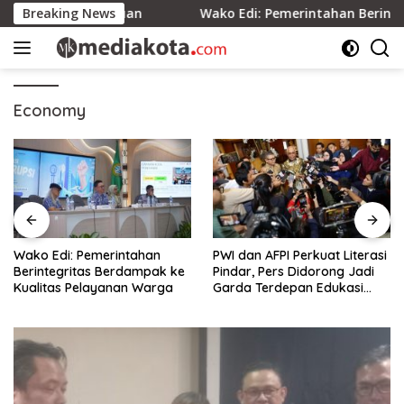
Skip
itmen Persatuan
Breaking News
Wako Edi: Pemerintahan Berintegrita
to
content
Economy
Wako Edi: Pemerintahan
PWI dan AFPI Perkuat Literasi
Berintegritas Berdampak ke
Pindar, Pers Didorong Jadi
Kualitas Pelayanan Warga
Garda Terdepan Edukasi
Publik Lawan Pinjol Ilegal