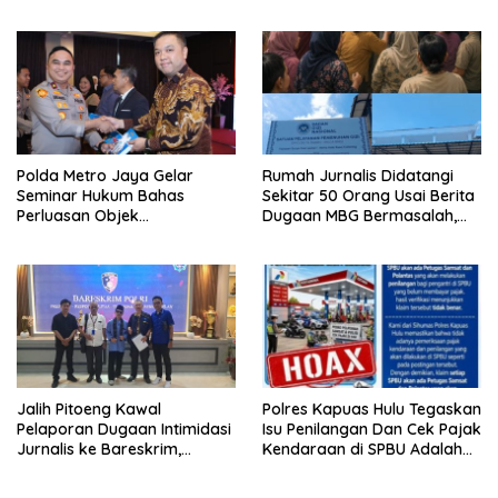
1404/PINRANG MAKIN
Nikmati Ikon Wisata Religi
BERSEMANGAT
Kayong Utara
Polda Metro Jaya Gelar
Rumah Jurnalis Didatangi
Seminar Hukum Bahas
Sekitar 50 Orang Usai Berita
Perluasan Objek
Dugaan MBG Bermasalah,
Praperadilan dalam KUHAP
Istri Mengaku Diintimidasi,
Baru
Anak-anak Trauma
Jalih Pitoeng Kawal
Polres Kapuas Hulu Tegaskan
Pelaporan Dugaan Intimidasi
Isu Penilangan Dan Cek Pajak
Jurnalis ke Bareskrim,
Kendaraan di SPBU Adalah
Tegaskan Pers Tak Boleh
Hoax
Dibungkam