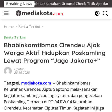
Skip
 Nanga Pinoh Laksanakan Ground Check Titik Api dan Upaya P
Breaking News
to
content
Home
Berita Terkini
Berita Terkini
Bhabinkamtibmas Cirendeu Ajak
Warga Aktif Hidupkan Poskamling
Lewat Program “Jaga Jakarta+”
Liputan
28.10.2025
Tangsel,
mediakota.com
–
Bhabinkamtibmas
Kelurahan Cirendeu Aiptu Saptono melaksanakan
kegiatan sambang, cooling system, dan pengecekan
Poskamling Terpadu di RT 04 RW 04 Kelurahan
Cirendeu, Kecamatan Ciputat Timur. Kegiatan ini juga