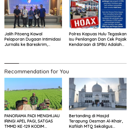
Jalih Pitoeng Kawal
Polres Kapuas Hulu Tegaskan
Pelaporan Dugaan Intimidasi
Isu Penilangan Dan Cek Pajak
Jurnalis ke Bareskrim,
Kendaraan di SPBU Adalah
Tegaskan Pers Tak Boleh
Hoax
Dibungkam
Recommendation for You
PANORAMA PADI MENGHIJAU
Bertanding di Masjid
IRINGI APEL PAGI, SATGAS
Terapung Oesman Al-Khair,
TMMD KE-129 KODIM
Kafilah MTQ Sekaligus