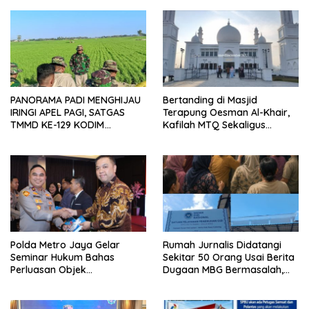
PANORAMA PADI MENGHIJAU
Bertanding di Masjid
IRINGI APEL PAGI, SATGAS
Terapung Oesman Al-Khair,
TMMD KE-129 KODIM
Kafilah MTQ Sekaligus
1404/PINRANG MAKIN
Nikmati Ikon Wisata Religi
BERSEMANGAT
Kayong Utara
Polda Metro Jaya Gelar
Rumah Jurnalis Didatangi
Seminar Hukum Bahas
Sekitar 50 Orang Usai Berita
Perluasan Objek
Dugaan MBG Bermasalah,
Praperadilan dalam KUHAP
Istri Mengaku Diintimidasi,
Baru
Anak-anak Trauma