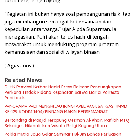
turut bergotong royong.
“Kegiatan ini bukan hanya soal pembangunan fisik, tapi
juga membangun semangat kebersamaan dan
kepedulian antarwarga,” ujar Aipda Suparman. Ia
menegaskan, Polri akan terus hadir di tengah
masyarakat untuk mendukung program-program
kemanusiaan dan sosial di wilayah binaan.
(
Agustinus
)
Related News
DLHK Provinsi Kalbar Hadiri Press Release Pengungkapan
Perkara Tindak Pidana Kejahatan Satwa Liar di Polresta
Pontianak
PANORAMA PADI MENGHIJAU IRINGI APEL PAGI, SATGAS TMMD
KE-129 KODIM 1404/PINRANG MAKIN BERSEMANGAT
Bertanding di Masjid Terapung Oesman Al-Khair, Kafilah MTQ
Sekaligus Nikmati Ikon Wisata Religi Kayong Utara
Polda Metro Jaya Gelar Seminar Hukum Bahas Perluasan