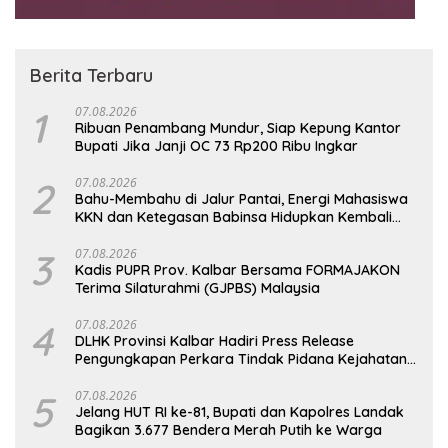
Berita Terbaru
1
07.08.2026
Ribuan Penambang Mundur, Siap Kepung Kantor
Bupati Jika Janji OC 73 Rp200 Ribu Ingkar
2
07.08.2026
Bahu-Membahu di Jalur Pantai, Energi Mahasiswa
KKN dan Ketegasan Babinsa Hidupkan Kembali
Sukamandi
3
07.08.2026
Kadis PUPR Prov. Kalbar Bersama FORMAJAKON
Terima Silaturahmi (GJPBS) Malaysia
4
07.08.2026
DLHK Provinsi Kalbar Hadiri Press Release
Pengungkapan Perkara Tindak Pidana Kejahatan
Satwa Liar di Polresta Pontianak
5
07.08.2026
Jelang HUT RI ke-81, Bupati dan Kapolres Landak
Bagikan 3.677 Bendera Merah Putih ke Warga