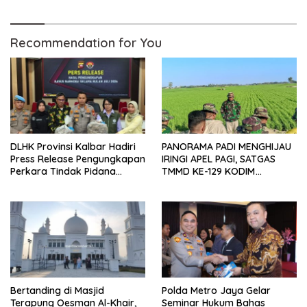
Anak-anak Trauma
Dibungkam
Recommendation for You
DLHK Provinsi Kalbar Hadiri
PANORAMA PADI MENGHIJAU
Press Release Pengungkapan
IRINGI APEL PAGI, SATGAS
Perkara Tindak Pidana
TMMD KE-129 KODIM
Kejahatan Satwa Liar di
1404/PINRANG MAKIN
Polresta Pontianak
BERSEMANGAT
Bertanding di Masjid
Polda Metro Jaya Gelar
Terapung Oesman Al-Khair,
Seminar Hukum Bahas