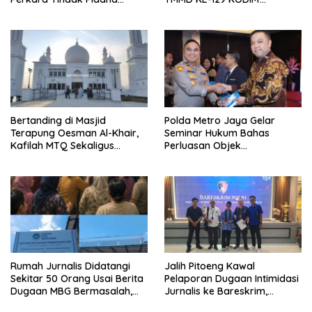
Kejahatan Satwa Liar di
1404/PINRANG MAKIN
Polresta Pontianak
BERSEMANGAT
Bertanding di Masjid
Polda Metro Jaya Gelar
Terapung Oesman Al-Khair,
Seminar Hukum Bahas
Kafilah MTQ Sekaligus
Perluasan Objek
Nikmati Ikon Wisata Religi
Praperadilan dalam KUHAP
Kayong Utara
Baru
Rumah Jurnalis Didatangi
Jalih Pitoeng Kawal
Sekitar 50 Orang Usai Berita
Pelaporan Dugaan Intimidasi
Dugaan MBG Bermasalah,
Jurnalis ke Bareskrim,
Istri Mengaku Diintimidasi,
Tegaskan Pers Tak Boleh