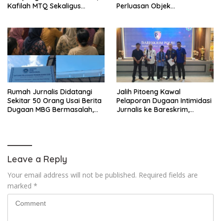
Kafilah MTQ Sekaligus
Perluasan Objek
Nikmati Ikon Wisata Religi
Praperadilan dalam KUHAP
Kayong Utara
Baru
Rumah Jurnalis Didatangi
Jalih Pitoeng Kawal
Sekitar 50 Orang Usai Berita
Pelaporan Dugaan Intimidasi
Dugaan MBG Bermasalah,
Jurnalis ke Bareskrim,
Istri Mengaku Diintimidasi,
Tegaskan Pers Tak Boleh
Anak-anak Trauma
Dibungkam
Leave a Reply
Your email address will not be published.
Required fields are
marked
*