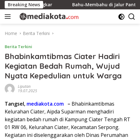
Skip
00 Ribu Ingkar
Breaking News
Bahu-Membahu di Jalur Pantai, Energi
to
content
Home
Berita Terkini
Berita Terkini
Bhabinkamtibmas Ciater Hadiri
Kegiatan Bedah Rumah, Wujud
Nyata Kepedulian untuk Warga
Liputan
19.07.2025
Tangsel,
mediakota.com
–
Bhabinkamtibmas
Kelurahan Ciater, Aipda Suparman menghadiri
kegiatan bedah rumah di Kampung Ciater Tengah RT
01 RW 06, Kelurahan Ciater, Kecamatan Serpong.
Kegiatan ini diselenggarakan oleh Dinas Perumahan