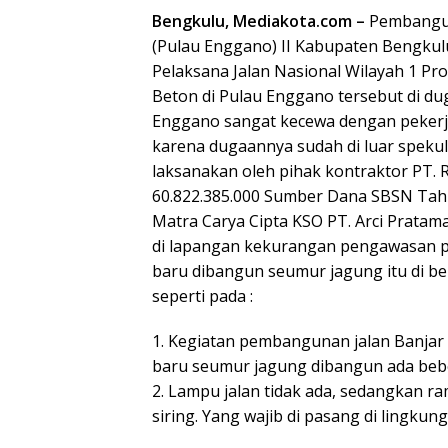
Bengkulu, Mediakota.com –
Pembanguna
(Pulau Enggano) II Kabupaten Bengkulu
Pelaksana Jalan Nasional Wilayah 1 Pr
Beton di Pulau Enggano tersebut di dug
Enggano sangat kecewa dengan pekerj
karena dugaannya sudah di luar spekula
laksanakan oleh pihak kontraktor PT.
60.822.385.000 Sumber Dana SBSN Tah
Matra Carya Cipta KSO PT. Arci Pratam
di lapangan kekurangan pengawasan p
baru dibangun seumur jagung itu di be
seperti pada :
1. Kegiatan pembangunan jalan Banjar 
baru seumur jagung dibangun ada beber
2. Lampu jalan tidak ada, sedangkan 
siring. Yang wajib di pasang di lingku