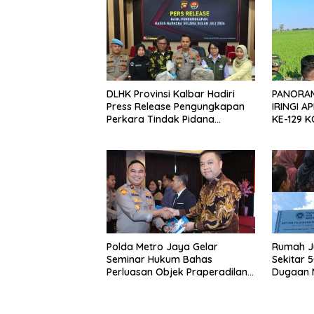
DLHK Provinsi Kalbar Hadiri
PANORAM
Press Release Pengungkapan
IRINGI A
Perkara Tindak Pidana
KE-129 
Kejahatan Satwa Liar di
MAKIN B
Polresta Pontianak
Polda Metro Jaya Gelar
Rumah Ju
Seminar Hukum Bahas
Sekitar 
Perluasan Objek Praperadilan
Dugaan M
dalam KUHAP Baru
Mengaku 
anak Tr