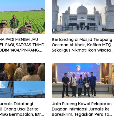
A PADI MENGHIJAU
Bertanding di Masjid Terapung
PEL PAGI, SATGAS TMMD
Oesman Al-Khair, Kafilah MTQ
KODIM 1404/PINRANG
Sekaligus Nikmati Ikon Wisata
ERSEMANGAT
Religi Kayong Utara
rnalis Didatangi
Jalih Pitoeng Kawal Pelaporan
50 Orang Usai Berita
Dugaan Intimidasi Jurnalis ke
BG Bermasalah, Istri
Bareskrim, Tegaskan Pers Tak
Diintimidasi, Anak-
Boleh Dibungkam
auma