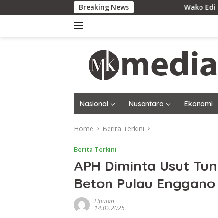
Skip
Breaking News
Wako Edi Dorong Kolabo
to
content
Nasional
Nusantara
Ekonomi
Home
Berita Terkini
Berita Terkini
APH Diminta Usut Tun
Beton Pulau Enggano
Liputan
14.02.2025