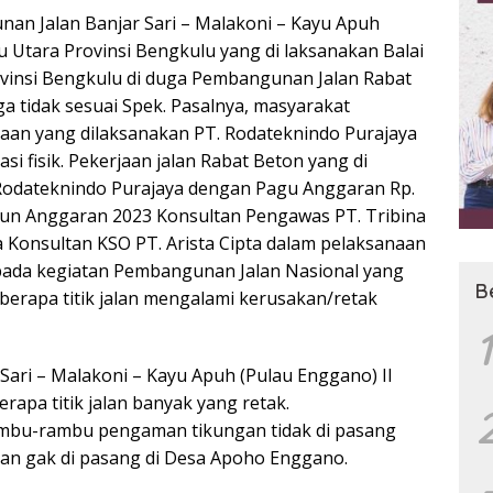
n Jalan Banjar Sari – Malakoni – Kayu Apuh
 Utara Provinsi Bengkulu yang di laksanakan Balai
ovinsi Bengkulu di duga Pembangunan Jalan Rabat
a tidak sesuai Spek. Pasalnya, masyarakat
aan yang dilaksanakan PT. Rodateknindo Purajaya
si fisik. Pekerjaan jalan Rabat Beton yang di
 Rodateknindo Purajaya dengan Pagu Anggaran Rp.
un Anggaran 2023 Konsultan Pengawas PT. Tribina
a Konsultan KSO PT. Arista Cipta dalam pelaksanaan
ada kegiatan Pembangunan Jalan Nasional yang
B
berapa titik jalan mengalami kerusakan/retak
1
Sari – Malakoni – Kayu Apuh (Pulau Enggano) II
apa titik jalan banyak yang retak.
rambu-rambu pengaman tikungan tidak di pasang
ngan gak di pasang di Desa Apoho Enggano.