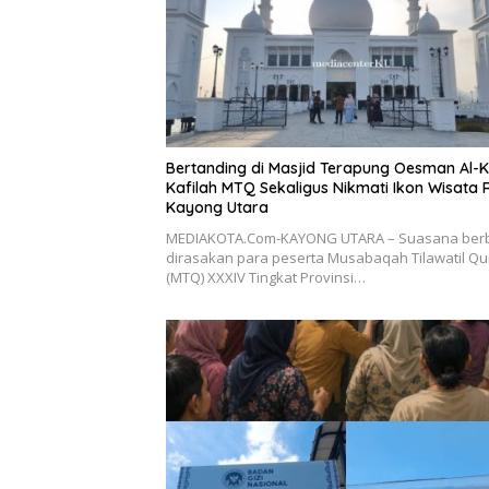
Bertanding di Masjid Terapung Oesman Al-K
Kafilah MTQ Sekaligus Nikmati Ikon Wisata R
Kayong Utara
MEDIAKOTA.Com-KAYONG UTARA – Suasana ber
dirasakan para peserta Musabaqah Tilawatil Q
(MTQ) XXXIV Tingkat Provinsi…