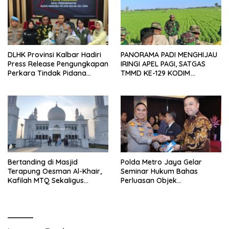
DLHK Provinsi Kalbar Hadiri
PANORAMA PADI MENGHIJAU
Press Release Pengungkapan
IRINGI APEL PAGI, SATGAS
Perkara Tindak Pidana
TMMD KE-129 KODIM
Kejahatan Satwa Liar di
1404/PINRANG MAKIN
Polresta Pontianak
BERSEMANGAT
Bertanding di Masjid
Polda Metro Jaya Gelar
Terapung Oesman Al-Khair,
Seminar Hukum Bahas
Kafilah MTQ Sekaligus
Perluasan Objek
Nikmati Ikon Wisata Religi
Praperadilan dalam KUHAP
Kayong Utara
Baru