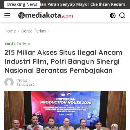
Skip
an dan Peran Senyap Mayor Cke Ihsan Redam Konflik Timah Be
Breaking News
to
content
Home
Berita Terkini
Berita Terkini
215 Miliar Akses Situs Ilegal Ancam
Industri Film, Polri Bangun Sinergi
Nasional Berantas Pembajakan
Redaksi
12.05.2026