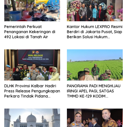
Pemerintah Perkuat
Kantor Hukum LEXPRO Resmi
Penanganan Kekeringan di
Berdiri di Jakarta Pusat, Siap
492 Lokasi di Tanah Air
Berikan Solusi Hukum
Profesional
DLHK Provinsi Kalbar Hadiri
PANORAMA PADI MENGHIJAU
Press Release Pengungkapan
IRINGI APEL PAGI, SATGAS
Perkara Tindak Pidana
TMMD KE-129 KODIM
Kejahatan Satwa Liar di
1404/PINRANG MAKIN
Polresta Pontianak
BERSEMANGAT