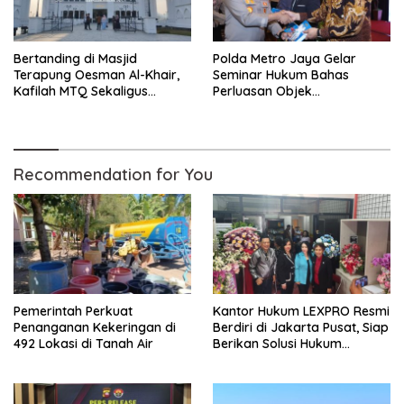
Bertanding di Masjid
Polda Metro Jaya Gelar
Terapung Oesman Al-Khair,
Seminar Hukum Bahas
Kafilah MTQ Sekaligus
Perluasan Objek
Nikmati Ikon Wisata Religi
Praperadilan dalam KUHAP
Kayong Utara
Baru
Recommendation for You
Pemerintah Perkuat
Kantor Hukum LEXPRO Resmi
Penanganan Kekeringan di
Berdiri di Jakarta Pusat, Siap
492 Lokasi di Tanah Air
Berikan Solusi Hukum
Profesional