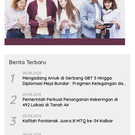
Berita Terbaru
1
09.08.2026
Mengadang Amuk di Gerbang GBT 5 Hingga
Diplomasi Meja Bundar : Fragmen Ketegangan dan
Peran Senyap Mayor Cke Ihsan Redam Konflik
Timah Belitung
2
09.08.2026
Pemerintah Perkuat Penanganan Kekeringan di
492 Lokasi di Tanah Air
3
09.08.2026
Kafilah Pontianak Juara III MTQ ke-34 Kalbar
09.08.2026