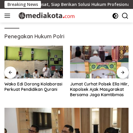
Skip
i di Jakarta Pusat, Siap Berikan Solusi Hukum Profesional
Breaking News
to
content
Penegakan Hukum Polri
Wako Edi Dorong Kolaborasi
Jumat Curhat Polsek Ella Hilir,
Perkuat Pendidikan Qurani
Kapolsek Ajak Masyarakat
Bersama Jaga Kamtibmas